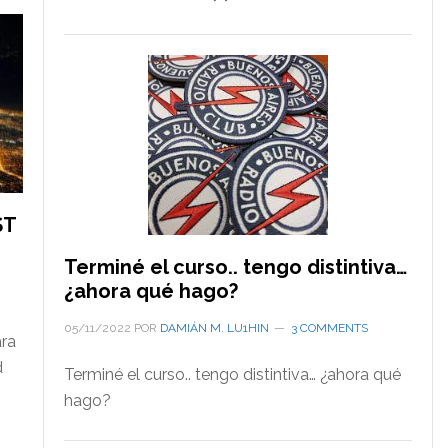
ST
Terminé el curso.. tengo distintiva…
¿ahora qué hago?
05/11/2022
POR
DAMIÁN M. LU1HIN
3 COMMENTS
ara
d
Terminé el curso.. tengo distintiva… ¿ahora qué
hago?